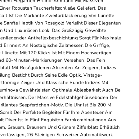
 Einem Eleganten H-Link-Armband Mit Massiven
iner Robusten Taucherfaltschließe Geliefert. Das
colt Ist Die Markante Zweifarblackierung Von Lünette
Die Sanfte Haptik Von Roségold Verleiht Dieser Eleganten
 Und Luxuriösen Look. Das Großzügig Gewölbte
nenliegender Antireflexbeschichtung Sorgt Für Maximale
d Erinnert An Nostalgische Zeitmesser. Die Griffige,
e Lünette Mit 120 Klicks Ist Mit Einem Hochwertigen
nd 60-Minuten-Markierungen Versehen. Das Fein
ferblatt Mit Roségoldenen Akzenten An Zeigern, Indizes
lung Besticht Durch Seine Edle Optik. Vintage-
ertförmige Zeiger Und Klassische Runde Indizes Mit
uminova Gewährleisten Optimale Ablesbarkeit Auch Bei
verhältnissen. Der Massive Edelstahlgehäuseboden Der
Brillantes Seepferdchen-Motiv. Die Uhr Ist Bis 200 M
Somit Der Perfekte Begleiter Für Ihre Abenteuer Am
lt Diver Ist In Fünf Exquisiten Farbkombinationen Aus
m, Grauem, Braunem Und Grünem Zifferblatt Erhältlich
erlässigen, 26-Steinigen Schweizer Automatikwerk