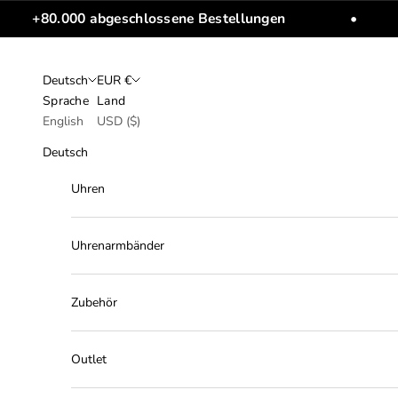
Zum Inhalt springen
+80.000 abgeschlossene Bestellungen
•
Deutsch
EUR €
Sprache
Land
English
USD ($)
Deutsch
Uhren
Uhrenarmbänder
Zubehör
Outlet