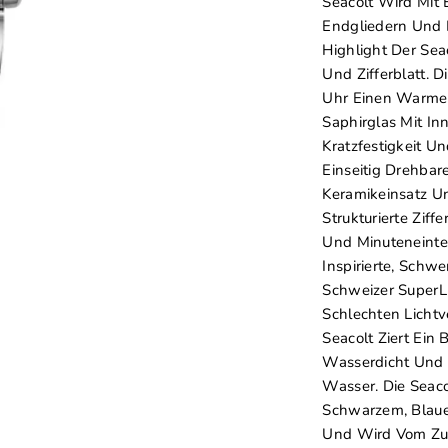
Seacolt Wird Mit
Endgliedern Und E
Highlight Der Sea
Und Zifferblatt. 
Uhr Einen Warmen
Saphirglas Mit In
Kratzfestigkeit Un
Einseitig Drehbar
Keramikeinsatz U
Strukturierte Zif
Und Minuteneintei
Inspirierte, Schw
Schweizer SuperL
Schlechten Licht
Seacolt Ziert Ein 
Wasserdicht Und 
Wasser. Die Seaco
Schwarzem, Blaue
Und Wird Vom Zuv