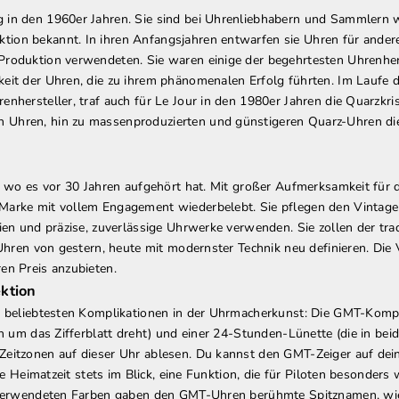
 in den 1960er Jahren. Sie sind bei Uhrenliebhabern und Sammlern w
tion bekannt. In ihren Anfangsjahren entwarfen sie Uhren für ande
roduktion verwendeten. Sie waren einige der begehrtesten Uhrenherst
eit der Uhren, die zu ihrem phänomenalen Erfolg führten. Im Laufe d
enhersteller, traf auch für Le Jour in den 1980er Jahren die Quarzkri
 Uhren, hin zu massenproduzierten und günstigeren Quarz-Uhren die
, wo es vor 30 Jahren aufgehört hat. Mit großer Aufmerksamkeit für d
 Marke mit vollem Engagement wiederbelebt. Sie pflegen den Vintage
lien und präzise, zuverlässige Uhrwerke verwenden. Sie zollen der tr
-Uhren von gestern, heute mit modernster Technik neu definieren. Die 
ren Preis anzubieten.
ektion
er beliebtesten Komplikationen in der Uhrmacherkunst: Die GMT-Kompl
en um das Zifferblatt dreht) und einer 24-Stunden-Lünette (die in bei
Zeitzonen auf dieser Uhr ablesen. Du kannst den GMT-Zeiger auf dein
ie Heimatzeit stets im Blick, eine Funktion, die für Piloten besonders 
e verwendeten Farben gaben den GMT-Uhren berühmte Spitznamen, w