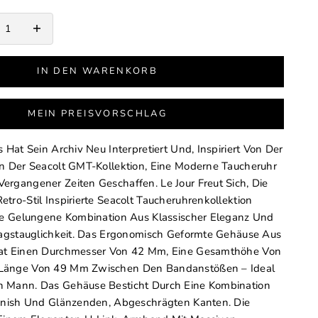
erringern
Anzahl erhöhen
IN DEN WARENKORB
MEIN PREISVORSCHLAG
 Hat Sein Archiv Neu Interpretiert Und, Inspiriert Von Der
n Der Seacolt GMT-Kollektion, Eine Moderne Taucheruhr
rgangener Zeiten Geschaffen. Le Jour Freut Sich, Die
tro-Stil Inspirierte Seacolt Taucheruhrenkollektion
ine Gelungene Kombination Aus Klassischer Eleganz Und
tagstauglichkeit. Das Ergonomisch Geformte Gehäuse Aus
at Einen Durchmesser Von 42 Mm, Eine Gesamthöhe Von
Länge Von 49 Mm Zwischen Den Bandanstößen – Ideal
 Mann. Das Gehäuse Besticht Durch Eine Kombination
Finish Und Glänzenden, Abgeschrägten Kanten. Die