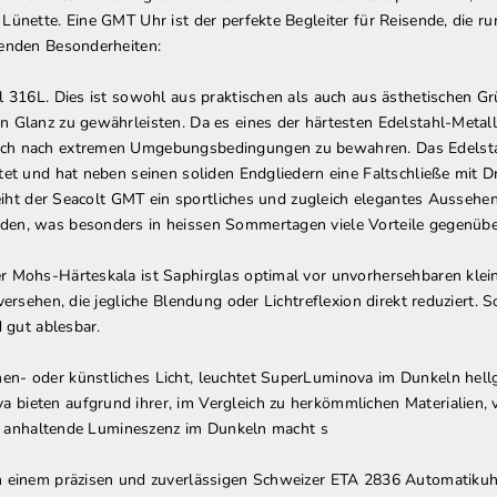
Lünette. Eine GMT Uhr ist der perfekte Begleiter für Reisende, die 
genden Besonderheiten:
l 316L. Dies ist sowohl aus praktischen als auch aus ästhetischen 
 Glanz zu gewährleisten. Da es eines der härtesten Edelstahl-Metalle
ch nach extremen Umgebungsbedingungen zu bewahren. Das Edelstahlg
tet und hat neben seinen soliden Endgliedern eine Faltschließe mit 
leiht der Seacolt GMT ein sportliches und zugleich elegantes Aussehe
den, was besonders in heissen Sommertagen viele Vorteile gegenüber
r Mohs-Härteskala ist Saphirglas optimal vor unvorhersehbaren klein
ersehen, die jegliche Blendung oder Lichtreflexion direkt reduziert. S
d gut ablesbar.
n- oder künstliches Licht, leuchtet SuperLuminova im Dunkeln hellgr
ieten aufgrund ihrer, im Vergleich zu herkömmlichen Materialien, v
ang anhaltende Lumineszenz im Dunkeln macht s
on einem präzisen und zuverlässigen Schweizer ETA 2836 Automatiku