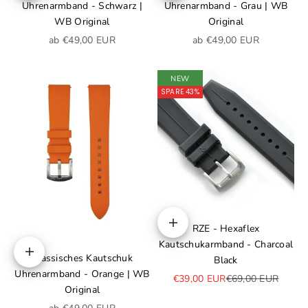
Uhrenarmband - Schwarz |
Uhrenarmband - Grau | WB
WB Original
Original
Angebot
Angebot
ab €49,00 EUR
ab €49,00 EUR
NEW
SPARE 43%
RZE - Hexaflex
In den Warenkorb
Kautschukarmband - Charcoal
Klassisches Kautschuk
Optionen auswählen
Black
Uhrenarmband - Orange | WB
Angebot
Regulärer Preis
€39,00 EUR
€69,00 EUR
Original
Angebot