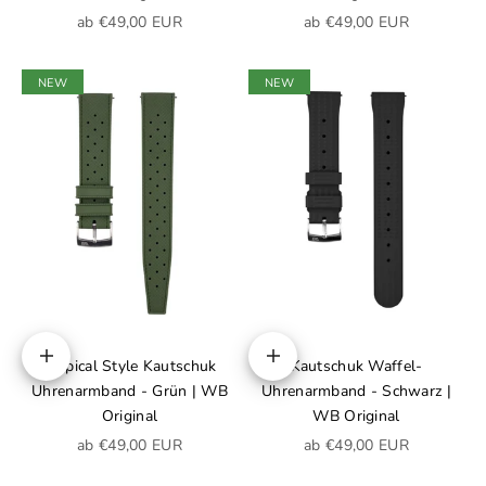
Angebot
Angebot
ab €49,00 EUR
ab €49,00 EUR
NEW
NEW
Tropical Style Kautschuk
Kautschuk Waffel-
Optionen auswählen
Optionen auswählen
Uhrenarmband - Grün | WB
Uhrenarmband - Schwarz |
Original
WB Original
Angebot
Angebot
ab €49,00 EUR
ab €49,00 EUR