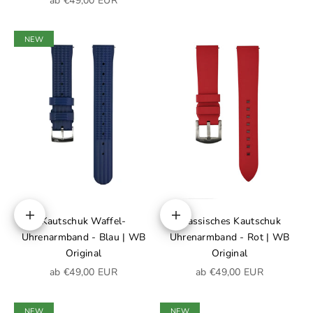
ab €49,00 EUR
NEW
Kautschuk Waffel-
Klassisches Kautschuk
Optionen auswählen
Optionen auswählen
Uhrenarmband - Blau | WB
Uhrenarmband - Rot | WB
Original
Original
Angebot
Angebot
ab €49,00 EUR
ab €49,00 EUR
NEW
NEW