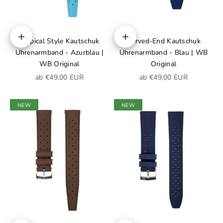
Tropical Style Kautschuk
Curved-End Kautschuk
Optionen auswählen
Optionen auswählen
Uhrenarmband - Azurblau |
Uhrenarmband - Blau | WB
WB Original
Original
Angebot
Angebot
ab €49,00 EUR
ab €49,00 EUR
NEW
NEW