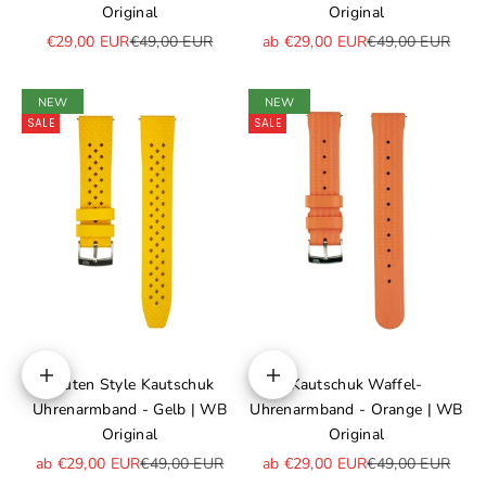
Original
Original
Angebot
Regulärer Preis
Angebot
Regulärer Preis
€29,00 EUR
€49,00 EUR
ab €29,00 EUR
€49,00 EUR
NEW
NEW
SALE
SALE
Rauten Style Kautschuk
Kautschuk Waffel-
Optionen auswählen
Optionen auswählen
Uhrenarmband - Gelb | WB
Uhrenarmband - Orange | WB
Original
Original
Angebot
Regulärer Preis
Angebot
Regulärer Preis
ab €29,00 EUR
€49,00 EUR
ab €29,00 EUR
€49,00 EUR