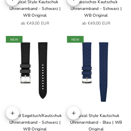
Tropical Style Kautschuk
Klassisches Kautschuk
Optionen auswählen
Optionen auswählen
Uhrenarmband - Schwarz |
Uhrenarmband - Schwarz |
WB Original
WB Original
Angebot
Angebot
ab €49,00 EUR
ab €49,00 EUR
NEW
NEW
Hybrid Segeltuch/Kautschuk
Tropical Style Kautschuk
Optionen auswählen
Optionen auswählen
Uhrenarmband - Schwarz |
Uhrenarmband - Blau | WB
WB Original
Original