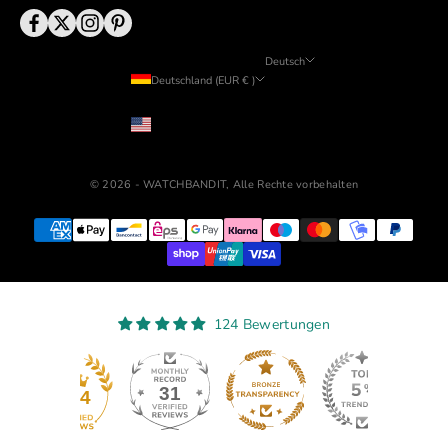
Deutsch
Deutschland (EUR € )
Sprache
Land
English
USD ($)
Deutsch
© 2026 - WATCHBANDIT, Alle Rechte vorbehalten
124 Bewertungen
31
124