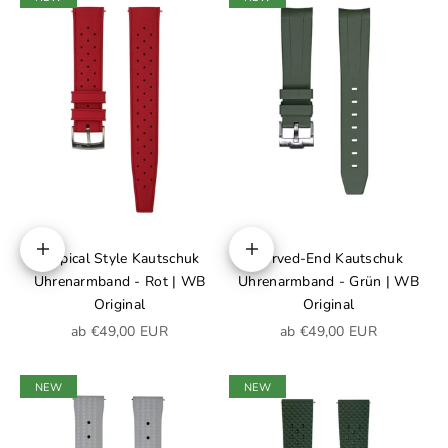
Tropical Style Kautschuk
Curved-End Kautschuk
Optionen auswählen
Optionen auswählen
Uhrenarmband - Rot | WB
Uhrenarmband - Grün | WB
Original
Original
Angebot
Angebot
ab €49,00 EUR
ab €49,00 EUR
NEW
NEW