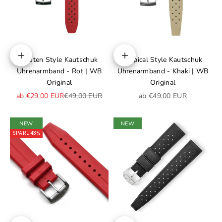
Rauten Style Kautschuk
Tropical Style Kautschuk
Optionen auswählen
Optionen auswählen
Uhrenarmband - Rot | WB
Uhrenarmband - Khaki | WB
Original
Original
Angebot
Regulärer Preis
Angebot
ab €29,00 EUR
€49,00 EUR
ab €49,00 EUR
NEW
NEW
SPARE 43%