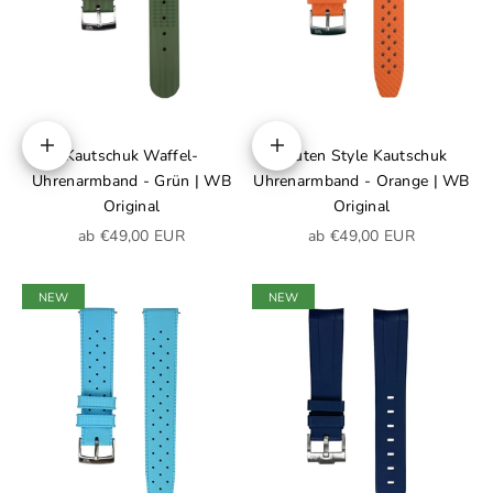
Kautschuk Waffel-
Rauten Style Kautschuk
Optionen auswählen
Optionen auswählen
Uhrenarmband - Grün | WB
Uhrenarmband - Orange | WB
Original
Original
Angebot
Angebot
ab €49,00 EUR
ab €49,00 EUR
NEW
NEW