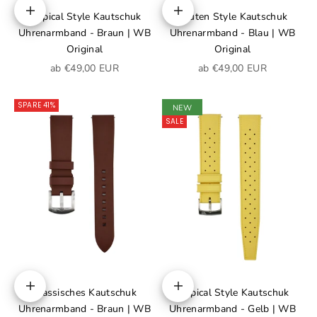
Tropical Style Kautschuk
Rauten Style Kautschuk
Optionen auswählen
Optionen auswählen
Uhrenarmband - Braun | WB
Uhrenarmband - Blau | WB
Original
Original
Angebot
Angebot
ab €49,00 EUR
ab €49,00 EUR
SPARE 41%
NEW
SALE
Klassisches Kautschuk
Tropical Style Kautschuk
Optionen auswählen
Optionen auswählen
Uhrenarmband - Braun | WB
Uhrenarmband - Gelb | WB