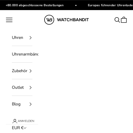
Zum Inhalt springen
+80.000 abgeschlossene Bestellungen
•
Europas führender Uhrenlade
WATCHBANDIT
Menü
Suchen
Waren
Uhren
Uhrenarmbänder
Zubehör
Outlet
Blog
ANMELDEN
EUR €