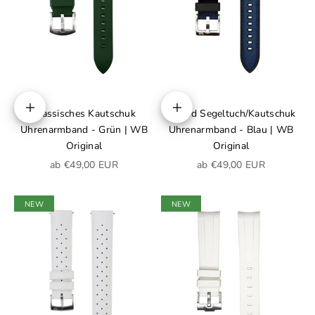
Klassisches Kautschuk
Hybrid Segeltuch/Kautschuk
Optionen auswählen
Optionen auswählen
Uhrenarmband - Grün | WB
Uhrenarmband - Blau | WB
Original
Original
Angebot
Angebot
ab €49,00 EUR
ab €49,00 EUR
NEW
NEW