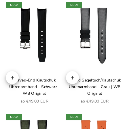
NEW
NEW
Curved-End Kautschuk
Hybrid Segeltuch/Kautschuk
Optionen auswählen
Optionen auswählen
Uhrenarmband - Schwarz |
Uhrenarmband - Grau | WB
WB Original
Original
Angebot
Angebot
ab €49,00 EUR
ab €49,00 EUR
NEW
NEW