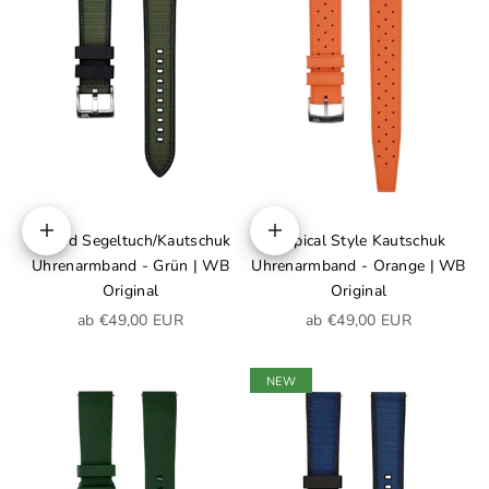
Hybrid Segeltuch/Kautschuk
Tropical Style Kautschuk
Optionen auswählen
Optionen auswählen
Uhrenarmband - Grün | WB
Uhrenarmband - Orange | WB
Original
Original
Angebot
Angebot
ab €49,00 EUR
ab €49,00 EUR
NEW