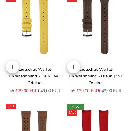
Kautschuk Waffel-
Kautschuk Waffel-
Optionen auswählen
Optionen auswählen
Uhrenarmband - Gelb | WB
Uhrenarmband - Braun | WB
Original
Original
Angebot
Regulärer Preis
Angebot
Regulärer Preis
ab €29,00 EUR
€49,00 EUR
ab €29,00 EUR
€49,00 EUR
SALE
NEW
SALE