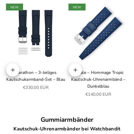
NEW
NEW
Marathon – 3-teiliges
Squale – Hommage Tropic
In den Warenkorb
Optionen auswählen
Kautschukarmband-Set – Blau
Kautschuk-Uhrenarmbänd –
Dunkelblau
Angebot
€330,00 EUR
Angebot
€140,00 EUR
Gummiarmbänder
Kautschuk-Uhrenarmbänder bei Watchbandit