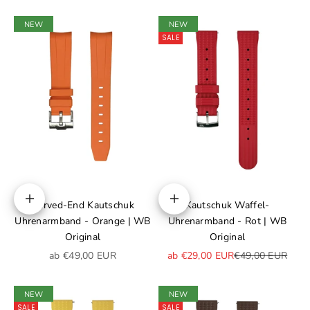
NEW
NEW
SALE
Curved-End Kautschuk
Kautschuk Waffel-
Optionen auswählen
Optionen auswählen
Uhrenarmband - Orange | WB
Uhrenarmband - Rot | WB
Original
Original
Angebot
Angebot
Regulärer Preis
ab €49,00 EUR
ab €29,00 EUR
€49,00 EUR
NEW
NEW
SALE
SALE