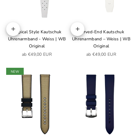
Tropical Style Kautschuk
Curved-End Kautschuk
Optionen auswählen
Optionen auswählen
Uhrenarmband - Weiss | WB
Uhrenarmband – Weiss | WB
Original
Original
Angebot
Angebot
ab €49,00 EUR
ab €49,00 EUR
NEW