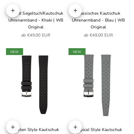
Hybrid Segeltuch/Kautschuk
Klassisches Kautschuk
Optionen auswählen
Optionen auswählen
Uhrenarmband - Khaki | WB
Uhrenarmband - Blau | WB
Original
Original
Angebot
Angebot
ab €49,00 EUR
ab €49,00 EUR
NEW
NEW
Rauten Style Kautschuk
Tropical Style Kautschuk
Optionen auswählen
Optionen auswählen