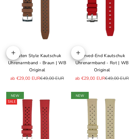
Rauten Style Kautschuk
Curved-End Kautschuk
Optionen auswählen
Optionen auswählen
Uhrenarmband - Braun | WB
Uhrenarmband - Rot | WB
Original
Original
Angebot
Regulärer Preis
Angebot
Regulärer Preis
ab €29,00 EUR
€49,00 EUR
ab €29,00 EUR
€49,00 EUR
NEW
NEW
SALE