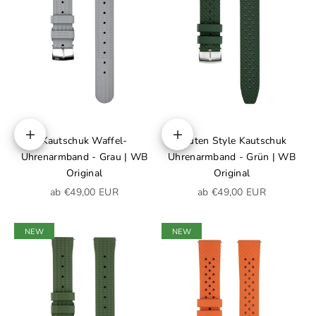
Kautschuk Waffel-
Rauten Style Kautschuk
Optionen auswählen
Optionen auswählen
Uhrenarmband - Grau | WB
Uhrenarmband - Grün | WB
Original
Original
Angebot
Angebot
ab €49,00 EUR
ab €49,00 EUR
NEW
NEW