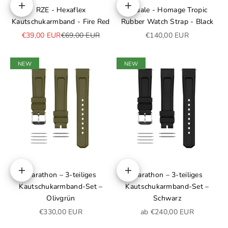
RZE - Hexaflex
Squale - Homage Tropic
In den Warenkorb
Optionen auswählen
Kautschukarmband - Fire Red
Rubber Watch Strap - Black
Angebot
Regulärer Preis
Angebot
€39,00 EUR
€69,00 EUR
€140,00 EUR
NEW
NEW
Marathon – 3-teiliges
Marathon – 3-teiliges
Optionen auswählen
Optionen auswählen
Kautschukarmband-Set –
Kautschukarmband-Set –
Olivgrün
Schwarz
Angebot
Angebot
€330,00 EUR
ab €240,00 EUR