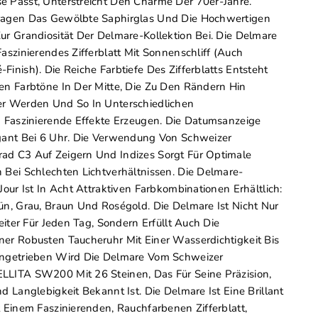
 Passt, Unterstreicht Den Charme Der 70er-Jahre.
ragen Das Gewölbte Saphirglas Und Die Hochwertigen
ur Grandiosität Der Delmare-Kollektion Bei. Die Delmare
Faszinierendes Zifferblatt Mit Sonnenschliff (auch
Finish). Die Reiche Farbtiefe Des Zifferblatts Entsteht
en Farbtöne In Der Mitte, Die Zu Den Rändern Hin
er Werden Und So In Unterschiedlichen
n Faszinierende Effekte Erzeugen. Die Datumsanzeige
egant Bei 6 Uhr. Die Verwendung Von Schweizer
ad C3 Auf Zeigern Und Indizes Sorgt Für Optimale
 Bei Schlechten Lichtverhältnissen. Die Delmare-
Jour Ist In Acht Attraktiven Farbkombinationen Erhältlich:
ün, Grau, Braun Und Roségold. Die Delmare Ist Nicht Nur
leiter Für Jeden Tag, Sondern Erfüllt Auch Die
er Robusten Taucheruhr Mit Einer Wasserdichtigkeit Bis
Angetrieben Wird Die Delmare Vom Schweizer
LLITA SW200 Mit 26 Steinen, Das Für Seine Präzision,
d Langlebigkeit Bekannt Ist. Die Delmare Ist Eine Brillant
t Einem Faszinierenden, Rauchfarbenen Zifferblatt,