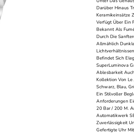
Unter Das Gehäuse
Darüber Hinaus T
Keramikeinsätze Z
Verfügt Über Ein 
Bekannt Als Fumé-
Durch Die Sanfter
Allmählich Dunkl
Lichtverhältnisse
Befindet Sich El
SuperLuminova Gr
Ablesbarkeit Auch
Kollektion Von Le 
Schwarz, Blau, Gr
Ein Stilvoller Beg
Anforderungen Ein
20 Bar / 200 M. 
Automatikwerk SE
Zuverlässigkeit Un
Gefertigte Uhr Mi