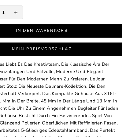
erringern
Anzahl erhöhen
IN DEN WARENKORB
MEIN PREISVORSCHLAG
es Liebt Es Das Kreativteam, Die Klassische Ära Der
inzufangen Und Stilvolle, Moderne Und Elegant
sser Für Den Modernen Mann Zu Kreieren. Le Jour
rt Stolz Die Neueste Delmare-Kollektion, Die Den
isterhaft Verkörpert. Das Kompakte Gehäuse Aus 316L-
41 Mm In Der Breite, 48 Mm In Der Länge Und 13 Mm In
ht Die Uhr Zu Einem Angenehmen Begleiter Für Jeden
Gehäuse Besticht Durch Ein Faszinierendes Spiel Von
länzend Polierten Oberflächen Mit Raffinierten Fasen.
rarbeitetes 5-Gliedriges Edelstahlarmband, Das Perfekt