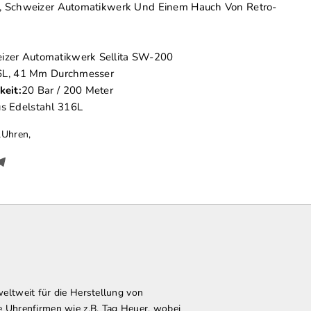
e, Schweizer Automatikwerk Und Einem Hauch Von Retro-
izer Automatikwerk Sellita SW-200
6L, 41 Mm Durchmesser
eit:
20 Bar / 200 Meter
 Edelstahl 316L
,
Uhren
,
eltweit für die Herstellung von
re Uhrenfirmen
wie z.B. Tag Heuer
, wobei