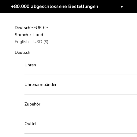
Zum Inhalt springen
+80.000 abgeschlossene Bestellungen
•
Deutsch
EUR €
Sprache
Land
English
USD ($)
Deutsch
Uhren
Uhrenarmbänder
Zubehör
Outlet