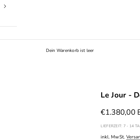
Dein Warenkorb ist leer
Le Jour - 
Angebot
€1.380,00
LIEFERZEIT: 7 - 14
inkl. MwSt.
Versa