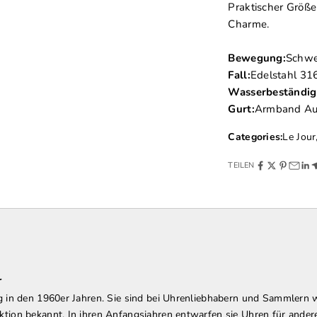
Praktischer Größ
Charme.
Bewegung:
Schwe
Fall:
Edelstahl 31
Wasserbeständigk
Gurt:
Armband Aus
Categories:
Le Jour
TEILEN
r
 in den 1960er Jahren. Sie sind bei Uhrenliebhabern und Sammlern w
tion bekannt. In ihren Anfangsjahren entwarfen sie Uhren für ande