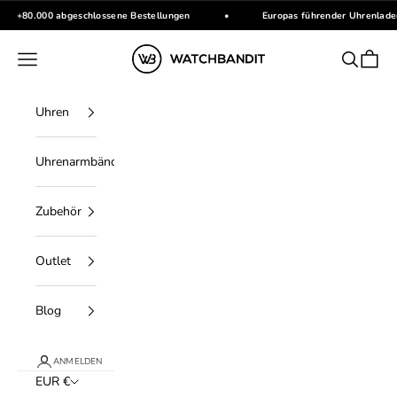
Zum Inhalt springen
+80.000 abgeschlossene Bestellungen
•
Europas führender Uhrenlade
WATCHBANDIT
Menü
Suchen
Waren
Uhren
Uhrenarmbänder
Zubehör
Outlet
Blog
ANMELDEN
EUR €