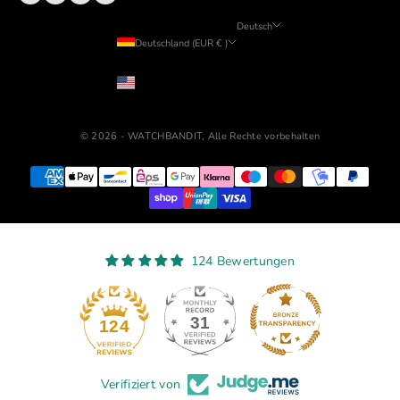
Deutsch
Deutschland (EUR € )
Sprache
Land
English
USD ($)
Deutsch
© 2026 - WATCHBANDIT, Alle Rechte vorbehalten
124 Bewertungen
31
124
Verifiziert von