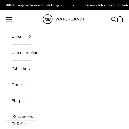
Zum Inhalt springen
+80.000 abgeschlossene Bestellungen
•
Europas führender Uhrenlade
WATCHBANDIT
Menü
Suchen
Waren
Uhren
Uhrenarmbänder
Zubehör
Outlet
Blog
ANMELDEN
EUR €