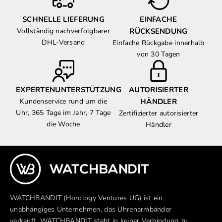
SCHNELLE LIEFERUNG
EINFACHE
Vollständig nachverfolgbarer
RÜCKSENDUNG
DHL-Versand
Einfache Rückgabe innerhalb
von 30 Tagen
EXPERTENUNTERSTÜTZUNG
AUTORISIERTER
Kundenservice rund um die
HÄNDLER
Uhr, 365 Tage im Jahr, 7 Tage
Zertifizierter autorisierter
die Woche
Händler
WATCHBANDIT (Horology Ventures UG) ist ein
unabhängiges Unternehmen, das Uhrenarmbänder
verkauft. WATCHBANDIT steht in keiner Verbindung zu