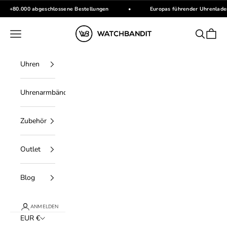
Zum Inhalt springen
+80.000 abgeschlossene Bestellungen
•
Europas führender Uhrenlade
WATCHBANDIT
Menü
Suchen
Waren
Uhren
Uhrenarmbänder
Zubehör
Outlet
Blog
ANMELDEN
EUR €