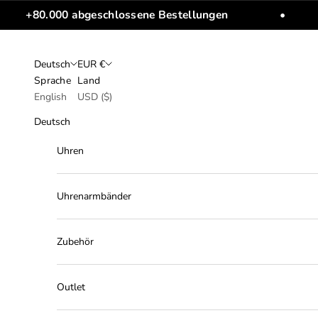
Zum Inhalt springen
+80.000 abgeschlossene Bestellungen
•
Deutsch
EUR €
Sprache
Land
English
USD ($)
Deutsch
Uhren
Uhrenarmbänder
Zubehör
Outlet