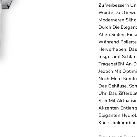
Zu Verbessern Und
Wurde Das Gewölbt
Moderneren Silho
Durch Die Eleganz 
Allen Seiten, Ein
Während Polierte
Hervorheben. Das
Insgesamt Schlan
Tragegefühl An De
Jedoch Mit Optim
Noch Mehr Komfor
Das Gehäuse, Son
Uhr. Das Zifferbl
Sich Mit Aktuali
Akzenten Entlang
Eleganten HydroL
Kautschukarmban