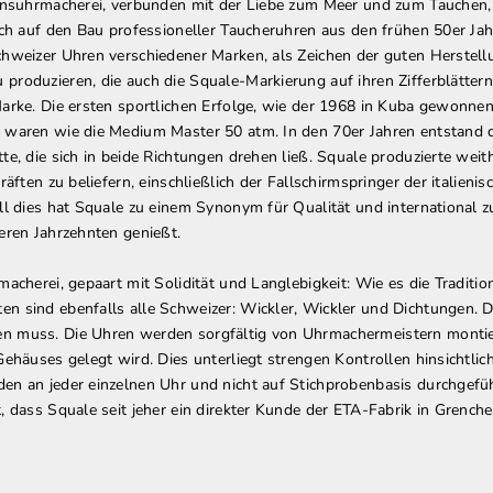
ionsuhrmacherei, verbunden mit der Liebe zum Meer und zum Tauchen, 
ich auf den Bau professioneller Taucheruhren aus den frühen 50er Jah
hweizer Uhren verschiedener Marken, als Zeichen der guten Herstellu
produzieren, die auch die Squale-Markierung auf ihren Zifferblätter
Marke. Die ersten sportlichen Erfolge, wie der 1968 in Kuba gewonne
 waren wie die Medium Master 50 atm. In den 70er Jahren entstand d
te, die sich in beide Richtungen drehen ließ. Squale produzierte wei
räften zu beliefern, einschließlich der Fallschirmspringer der italien
ll dies hat Squale zu einem Synonym für Qualität und international 
eren Jahrzehnten genießt.
macherei, gepaart mit Solidität und Langlebigkeit: Wie es die Traditi
 sind ebenfalls alle Schweizer: Wickler, Wickler und Dichtungen. Die
n muss. Die Uhren werden sorgfältig von Uhrmachermeistern montier
Gehäuses gelegt wird. Dies unterliegt strengen Kontrollen hinsichtli
n an jeder einzelnen Uhr und nicht auf Stichprobenbasis durchgeführt
 dass Squale seit jeher ein direkter Kunde der ETA-Fabrik in Grenchen