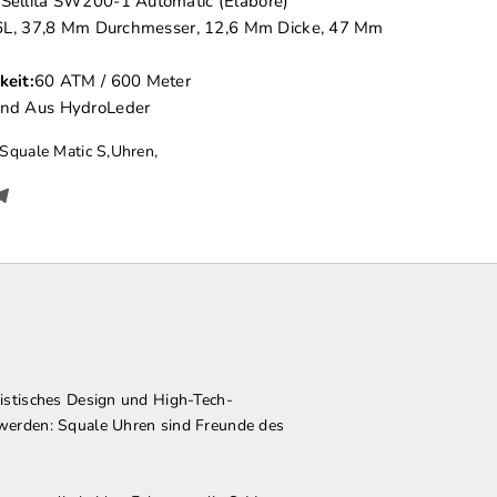
 Sellita SW200-1 Automatic (Elaboré)
6L, 37,8 Mm Durchmesser, 12,6 Mm Dicke, 47 Mm
eit:
60 ATM / 600 Meter
nd Aus HydroLeder
Squale Matic S
,
Uhren
,
alistisches Design und High-Tech-
t werden: Squale Uhren sind Freunde des