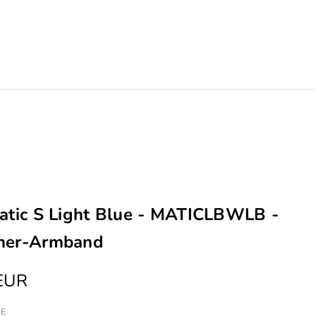
atic S Light Blue - MATICLBWLB -
her-Armband
 EUR
GE