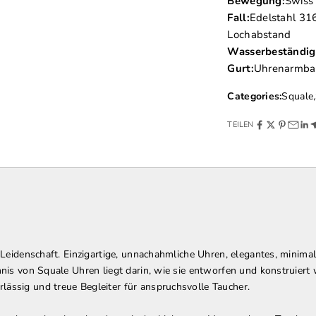
Bewegung:
Swiss
Fall:
Edelstahl 31
Lochabstand
Wasserbeständigk
Gurt:
Uhrenarmba
Categories:
Squale
,
TEILEN
d Leidenschaft. Einzigartige, unnachahmliche Uhren, elegantes, minim
imnis von Squale Uhren liegt darin, wie sie entworfen und konstruier
ässig und treue Begleiter für anspruchsvolle Taucher.