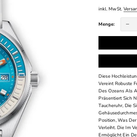
inkl. MwSt.
Versa
Anzahl v
Menge:
Diese Hochleistun
Vereint Robuste F
Des Ozeans Als A
Präsentiert Sich N
Taucheruhr, Die S
Gehäusedurchmess
Position, Was De
Verleiht. Die Im 
Ermöglicht Ein De