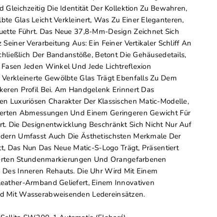
 Gleichzeitig Die Identität Der Kollektion Zu Bewahren,
e Glas Leicht Verkleinert, Was Zu Einer Eleganteren,
uette Führt. Das Neue 37,8-Mm-Design Zeichnet Sich
Seiner Verarbeitung Aus: Ein Feiner Vertikaler Schliff An
schließlich Der Bandanstöße, Betont Die Gehäusedetails,
 Fasen Jeden Winkel Und Jede Lichtreflexion
 Verkleinerte Gewölbte Glas Trägt Ebenfalls Zu Dem
keren Profil Bei. Am Handgelenk Erinnert Das
n Luxuriösen Charakter Der Klassischen Matic-Modelle,
ierten Abmessungen Und Einem Geringeren Gewicht Für
t. Die Designentwicklung Beschränkt Sich Nicht Nur Auf
dern Umfasst Auch Die Ästhetischsten Merkmale Der
att, Das Nun Das Neue Matic-S-Logo Trägt, Präsentiert
sierten Stundenmarkierungen Und Orangefarbenen
 Des Inneren Rehauts. Die Uhr Wird Mit Einem
eather-Armband Geliefert, Einem Innovativen
d Mit Wasserabweisenden Ledereinsätzen.