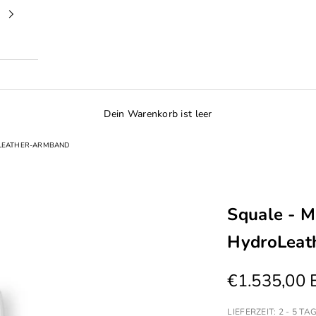
Dein Warenkorb ist leer
ROLEATHER-ARMBAND
Squale - M
HydroLeat
Angebot
€1.535,00
LIEFERZEIT: 2 - 5 TA