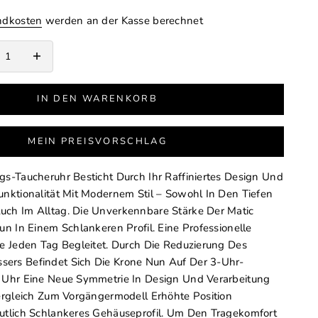
ndkosten
werden an der Kasse berechnet
erringern
Anzahl erhöhen
IN DEN WARENKORB
MEIN PREISVORSCHLAG
gs-Taucheruhr Besticht Durch Ihr Raffiniertes Design Und
unktionalität Mit Modernem Stil – Sowohl In Den Tiefen
uch Im Alltag. Die Unverkennbare Stärke Der Matic
un In Einem Schlankeren Profil. Eine Professionelle
ie Jeden Tag Begleitet. Durch Die Reduzierung Des
ers Befindet Sich Die Krone Nun Auf Der 3-Uhr-
r Uhr Eine Neue Symmetrie In Design Und Verarbeitung
Vergleich Zum Vorgängermodell Erhöhte Position
utlich Schlankeres Gehäuseprofil. Um Den Tragekomfort