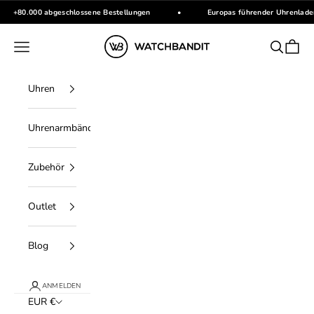
Zum Inhalt springen
+80.000 abgeschlossene Bestellungen
•
Europas führender Uhrenlade
WATCHBANDIT
Menü
Suchen
Waren
Uhren
Uhrenarmbänder
Zubehör
Outlet
Blog
ANMELDEN
EUR €