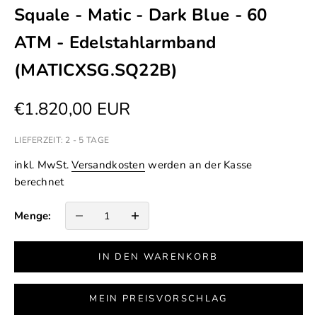
Squale - Matic - Dark Blue - 60
ATM - Edelstahlarmband
(MATICXSG.SQ22B)
Angebot
€1.820,00 EUR
LIEFERZEIT: 2 - 5 TAGE
inkl. MwSt.
Versandkosten
werden an der Kasse
berechnet
Anzahl verringern
Anzahl erhöhen
Menge:
IN DEN WARENKORB
MEIN PREISVORSCHLAG