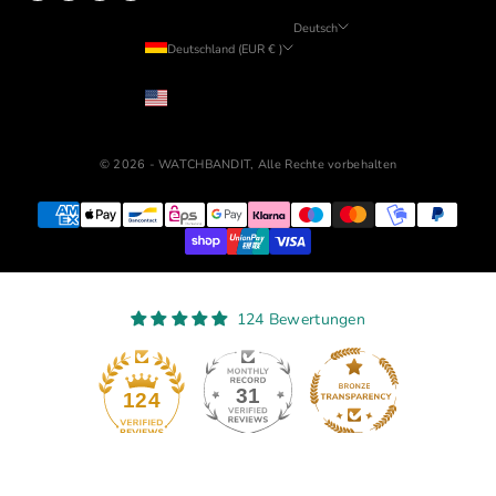
Deutsch
Deutschland (EUR € )
Sprache
Land
English
USD ($)
Deutsch
© 2026 - WATCHBANDIT, Alle Rechte vorbehalten
124 Bewertungen
31
124
Verifiziert von