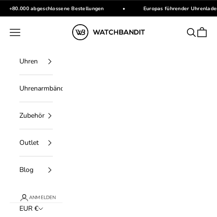
Zum Inhalt springen
+80.000 abgeschlossene Bestellungen
•
Europas führender Uhrenlade
WATCHBANDIT
Menü
Suchen
Waren
Uhren
Uhrenarmbänder
Zubehör
Outlet
Blog
ANMELDEN
EUR €