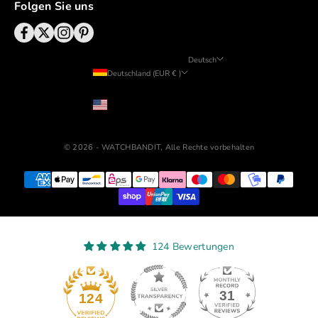
Folgen Sie uns
Deutsch
Deutschland (EUR € )
Sprache
Land
English
USD ($)
Deutsch
© 2026 - WATCHBANDIT, Alle Rechte vorbehalten
124 Bewertungen
31
124