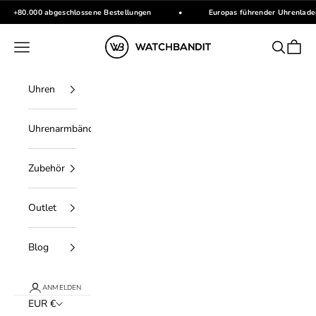
Zum Inhalt springen
+80.000 abgeschlossene Bestellungen
•
Europas führender Uhrenlade
WATCHBANDIT
Menü
Suchen
Waren
Uhren
Uhrenarmbänder
Zubehör
Outlet
Blog
ANMELDEN
EUR €