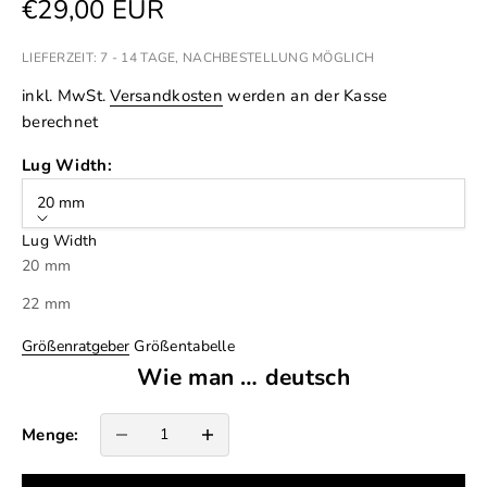
Angebot
€29,00 EUR
LIEFERZEIT: 7 - 14 TAGE, NACHBESTELLUNG MÖGLICH
inkl. MwSt.
Versandkosten
werden an der Kasse
berechnet
Lug Width:
20 mm
Lug Width
20 mm
22 mm
Größenratgeber
Größentabelle
Wie man … deutsch
Anzahl verringern
Anzahl erhöhen
Menge: