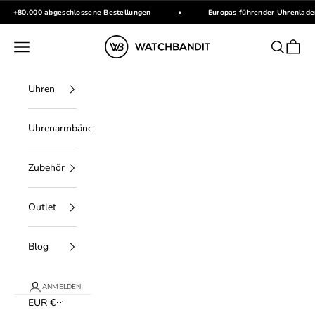
Zum Inhalt springen
+80.000 abgeschlossene Bestellungen
•
Europas führender Uhrenlade
WATCHBANDIT
Menü
Suchen
Waren
Uhren
Uhrenarmbänder
Zubehör
Outlet
Blog
ANMELDEN
EUR €