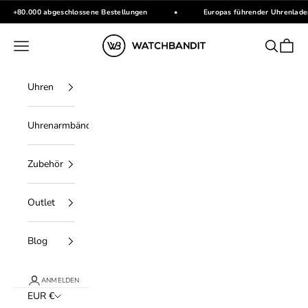
Zum Inhalt springen
+80.000 abgeschlossene Bestellungen
•
Europas führender Uhrenlade
WATCHBANDIT
Menü
Suchen
Waren
Uhren
Uhrenarmbänder
Zubehör
Outlet
Blog
ANMELDEN
EUR €