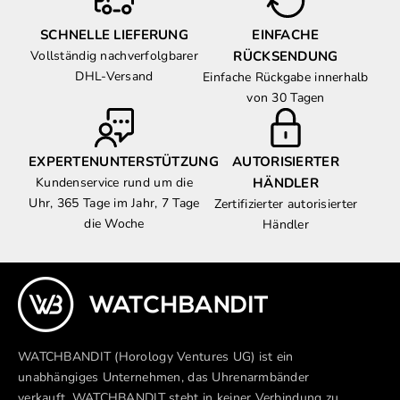
SCHNELLE LIEFERUNG
EINFACHE
Vollständig nachverfolgbarer
RÜCKSENDUNG
DHL-Versand
Einfache Rückgabe innerhalb
von 30 Tagen
EXPERTENUNTERSTÜTZUNG
AUTORISIERTER
Kundenservice rund um die
HÄNDLER
Uhr, 365 Tage im Jahr, 7 Tage
Zertifizierter autorisierter
die Woche
Händler
WATCHBANDIT (Horology Ventures UG) ist ein
unabhängiges Unternehmen, das Uhrenarmbänder
verkauft. WATCHBANDIT steht in keiner Verbindung zu