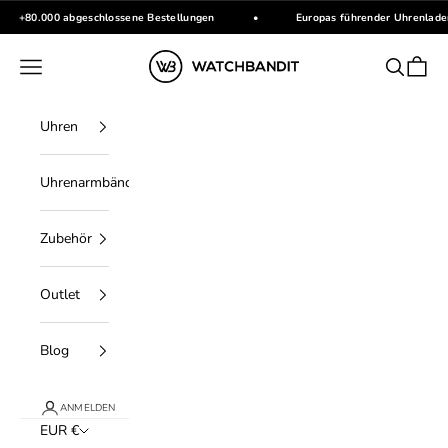
Zum Inhalt springen
+80.000 abgeschlossene Bestellungen
•
Europas führender Uhrenlade
WATCHBANDIT
Menü
Suchen
Waren
Uhren
Uhrenarmbänder
Zubehör
Outlet
Blog
ANMELDEN
EUR €